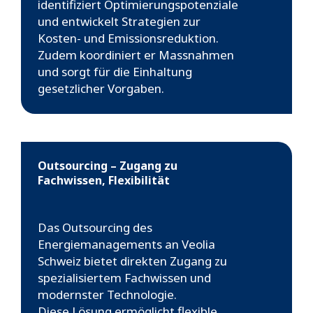
identifiziert Optimierungspotenziale
und entwickelt Strategien zur
Kosten- und Emissionsreduktion.
Zudem koordiniert er Massnahmen
und sorgt für die Einhaltung
gesetzlicher Vorgaben.
Outsourcing – Zugang zu
Fachwissen, Flexibilität‎ ‎ ‎ ‎ ‎ ‎ ‎ ‎ ‎ ‎ ‎ ‎ ‎ ‎ ‎ ‎ ‎ ‎ ‎ ‎ ‎ ‎ ‎ ‎ ‎ ‎ ‎ ‎ ‎ ‎ ‎ ‎ ‎ ‎ ‎ ‎ ‎ ‎
‎ ‎ ‎ ‎ ‎ ‎ ‎ ‎ ‎ ‎ ‎ ‎ ‎ ‎ ‎ ‎ ‎ ‎ ‎ ‎ ‎ ‎ ‎ ‎ ‎ ‎ ‎ ‎ ‎ ‎ ‎ ‎ ‎ ‎ ‎ ‎ ‎ ‎ ‎ ‎
Das Outsourcing des
Energiemanagements an Veolia
Schweiz bietet direkten Zugang zu
spezialisiertem Fachwissen und
modernster Technologie.
Diese Lösung ermöglicht flexible